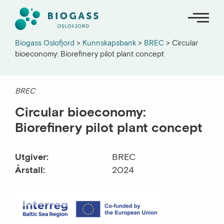
Biogass Oslofjord
>
Kunnskapsbank
>
BREC
>
Circular
bioeconomy: Biorefinery pilot plant concept
Om oss
BREC
Nyheter
Circular bioeconomy:
Biorefinery pilot plant concept
Kunnskapsbank
Kart og oversikter
Utgiver:
BREC
Årstall:
2024
English