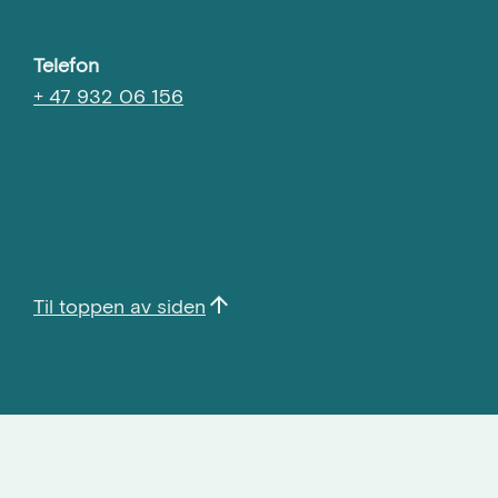
Telefon
+ 47 932 06 156
arrow_upward
Til toppen av siden