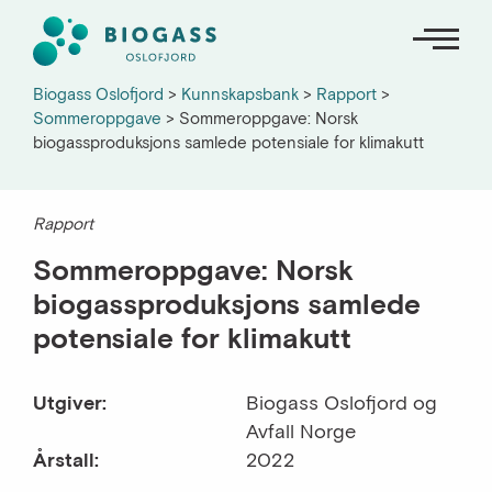
Biogass Oslofjord
>
Kunnskapsbank
>
Rapport
>
Sommeroppgave
>
Sommeroppgave: Norsk
biogassproduksjons samlede potensiale for klimakutt
Om oss
Nyheter
Rapport
Sommeroppgave: Norsk
Kunnskapsbank
biogassproduksjons samlede
potensiale for klimakutt
Kart og oversikter
English
Utgiver:
Biogass Oslofjord og
Avfall Norge
Årstall:
2022