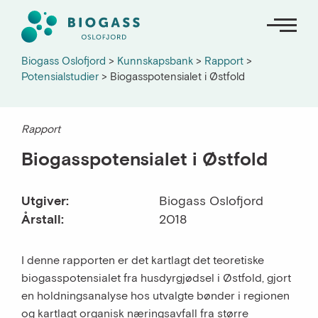
Biogass Oslofjord
>
Kunnskapsbank
>
Rapport
>
Potensialstudier
>
Biogasspotensialet i Østfold
Om oss
Rapport
Nyheter
Biogasspotensialet i Østfold
Kunnskapsbank
Utgiver:
Biogass Oslofjord
Kart og oversikter
Årstall:
2018
English
I denne rapporten er det kartlagt det teoretiske
biogasspotensialet fra husdyrgjødsel i Østfold, gjort
en holdningsanalyse hos utvalgte bønder i regionen
og kartlagt organisk næringsavfall fra større