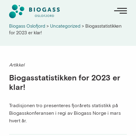
Biogass Oslofjord
>
Uncategorized
>
Biogasstatistikken
for 2023 er klar!
Om oss
Nyheter
Artikkel
Biogasstatistikken for 2023 er
Kunnskapsbank
klar!
Kart og oversikter
Tradisjonen tro presenteres fjorårets statistikk på
English
Biogasskonferansen i regi av Biogass Norge i mars
hvert år.